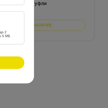
ие весенние туфли
00
₴
УЗНАТЬ НАЛИЧИЕ
до 2
 файла до 5 МБ