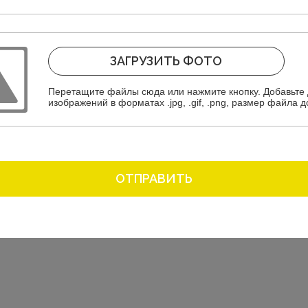
Женск
2 7
ЗАГРУЗИТЬ ФОТО
Перетащите файлы сюда или нажмите кнопку. Добавьте 
изображений в форматах .jpg, .gif, .png, размер
Просмотренные товары
ОТПРАВИТЬ