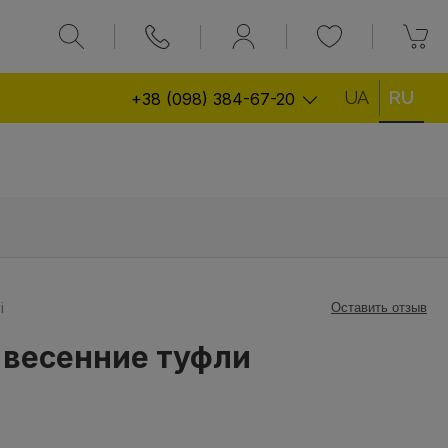
UA
RU
+38 (098) 384-67-20
і
Оставить отзыв
весенние туфли