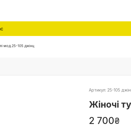
ас
лі мод.25-105 джінц
Артикул: 25-105 джі
Жіночі т
2 700
₴