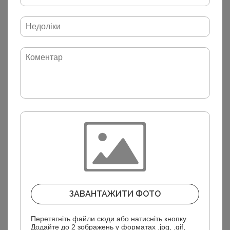
Матеріал внутрішній:
Мехшерсть
Матеріал зовнішній:
Замша
Тип застібки:
Шнурівка
Задник:
Незйомний
Розміри чоловічі:
39, 40, 41
Переглянуті товари
ЗАВАНТАЖИТИ ФОТО
Перетягніть файли сюди або натисніть кнопку.
Додайте до 2 зображень у форматах .jpg, .gif,