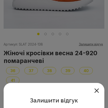
Артикул: SLAT 2024-138
Залишити відгук
Жіночі кросівки весна 24-920
помаранчеві
36
37
38
39
40
41
3 300
₴
Залишити відгук