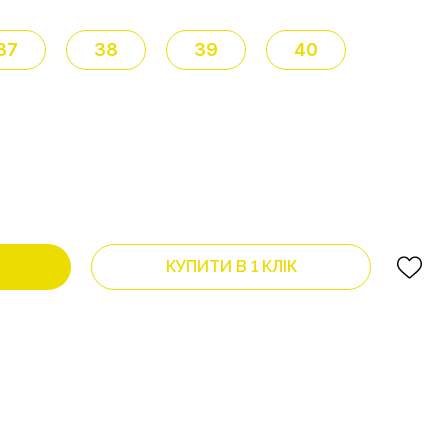
37
38
39
40
КУПИТИ В 1 КЛІК