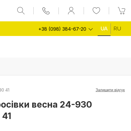
UA
RU
+38 (098) 384-67-20
30 41
Залишити відгук
росівки весна 24-930
 41