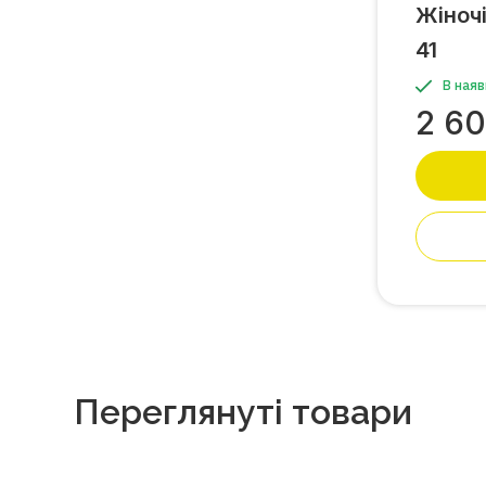
Жіночі
41
В наяв
2 6
Переглянуті товари