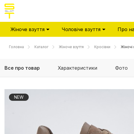
Жіноче взуття
Чоловіче взуття
Про н
Головна
Каталог
Жіноче взуття
Кросівки
Жіночі
Все про товар
Характеристики
Фото
NEW