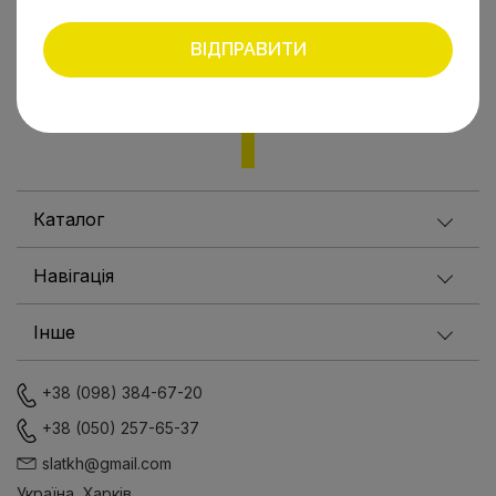
ВІДПРАВИТИ
Каталог
Навігація
Інше
+38 (098) 384-67-20
+38 (050) 257-65-37
slatkh@gmail.com
Україна, Харків