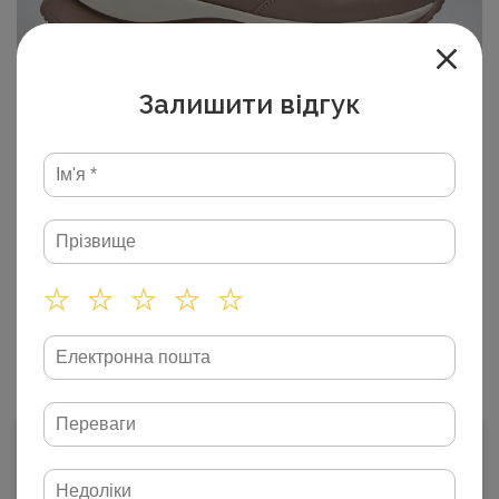
Залишити відгук
Артикул: SLAT 2024-55
Залишити відгук
Жіночі кросівки весна 24-910
капучино\замш
36
37
38
39
40
41
3 300
₴