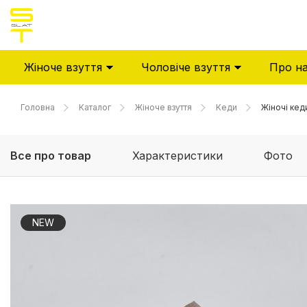
Жіноче взуття
Чоловіче взуття
Про н
Головна
Каталог
Жіноче взуття
Кеди
Жіночі кед
Все про товар
Характеристики
Фото
NEW