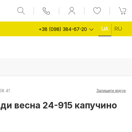
UA
RU
+38 (098) 384-67-20
68 41
Залишити відгук
еди весна 24-915 капучино