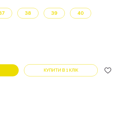
37
38
39
40
КУПИТИ В 1 КЛІК