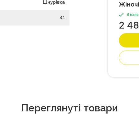
Шнурівка
Жіночі
В наяв
41
2 4
Переглянуті товари