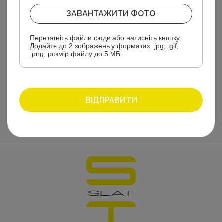
Підошва:
ТЕП
ЗАВАНТАЖИТИ ФОТО
Матеріал внутрішній:
Кожпідкладка
Перетягніть файли сюди або натисніть кнопку.
Додайте до 2 зображень у форматах .jpg, .gif,
.png, розмір файлу до 5 МБ
Матеріал зовнішній:
Натуральна шкіра
Тип застібки:
Шнурівка
ВІДПРАВИТИ