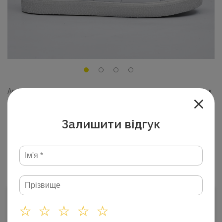
Артикул: SLAT 2024-79
Залишити відгук
Жіночі кеди весна 24-909
Залишити відгук
білі\срібло
36
37
38
39
40
41
2 250
₴