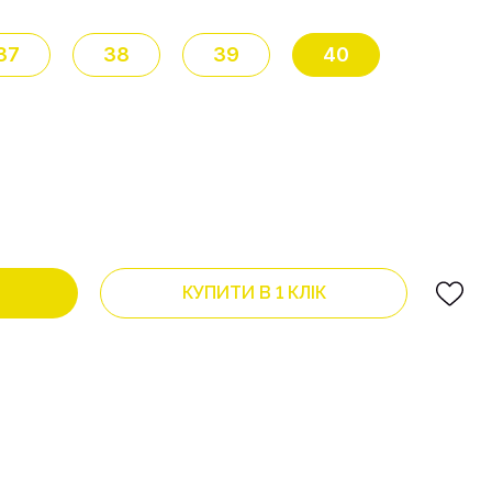
37
38
39
40
КУПИТИ В 1 КЛІК