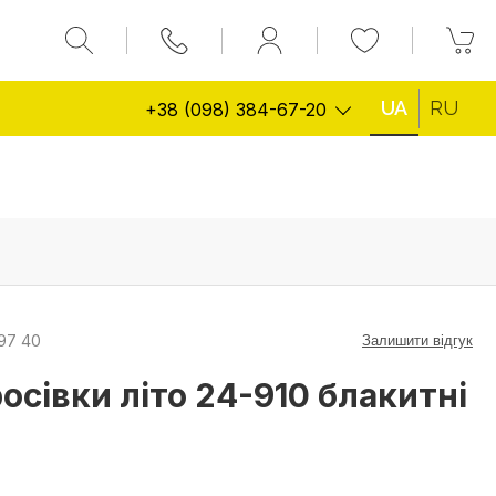
UA
RU
+38 (098) 384-67-20
97 40
Залишити відгук
осівки літо 24-910 блакитні